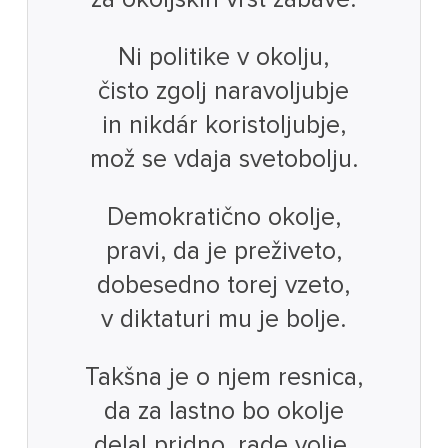
Ni politike v okolju,
čisto zgolj naravoljubje
in nikdár koristoljubje,
mož se vdaja svetobolju.
Demokratično okolje,
pravi, da je preživeto,
dobesedno torej vzeto,
v diktaturi mu je bolje.
Takšna je o njem resnica,
da za lastno bo okolje
delal pridno, rade volje,