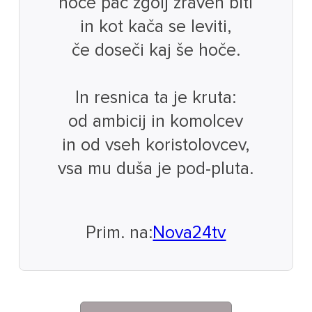
hoče pač zgolj zraven biti
in kot kača se leviti,
če doseči kaj še hoče.
In resnica ta je kruta:
od ambicij in komolcev
in od vseh koristolovcev,
vsa mu duša je pod-pluta.
Prim. na:
Nova24tv