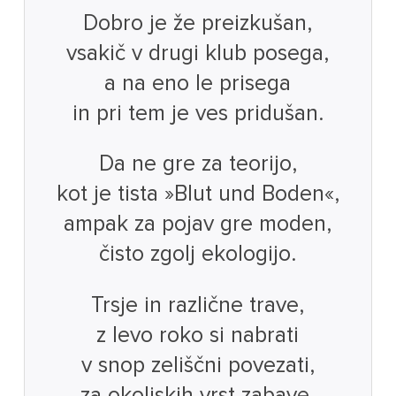
Dobro je že preizkušan,
vsakič v drugi klub posega,
a na eno le prisega
in pri tem je ves pridušan.
Da ne gre za teorijo,
kot je tista »Blut und Boden«,
ampak za pojav gre moden,
čisto zgolj ekologijo.
Trsje in različne trave,
z levo roko si nabrati
v snop zeliščni povezati,
za okoljskih vrst zabave.