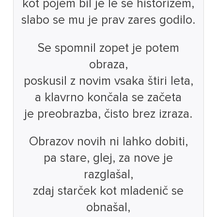
kot pojem bil je le še historizem,
slabo se mu je prav zares godilo.
Se spomnil zopet je potem
obraza,
poskusil z novim vsaka štiri leta,
a klavrno končala se začeta
je preobrazba, čisto brez izraza.
Obrazov novih ni lahko dobiti,
pa stare, glej, za nove je
razglašal,
zdaj starček kot mladenič se
obnašal,