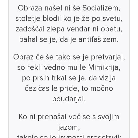
Obraza našel ni še Socializem,
stoletje blodil ko je že po svetu,
zadoščal zlepa vendar ni obetu,
bahal se je, da je antifašizem.
Obraz če še tako se je pretvarjal,
so rekli vedno mu le Mimikrija,
po prsih trkal se je, da vizija
čez čas le pride, to močno
poudarjal.
Ko ni prenašal več se s svojim
jazom,
takole se je javnosti predstavil: