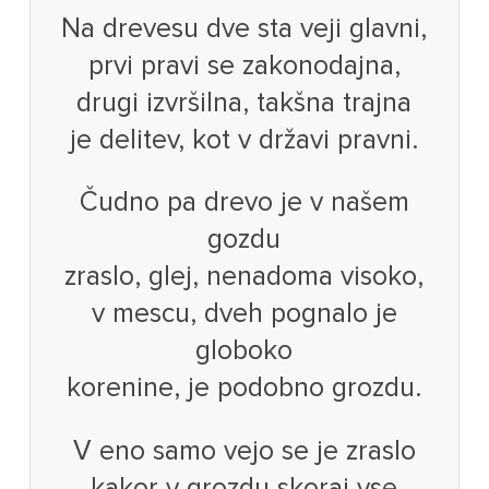
Na drevesu dve sta veji glavni,
prvi pravi se zakonodajna,
drugi izvršilna, takšna trajna
je delitev, kot v državi pravni.
Čudno pa drevo je v našem
gozdu
zraslo, glej, nenadoma visoko,
v mescu, dveh pognalo je
globoko
korenine, je podobno grozdu.
V eno samo vejo se je zraslo
kakor v grozdu skoraj vse