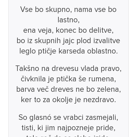
Vse bo skupno, nama vse bo
lastno,
ena veja, konec bo delitve,
bo iz skupnih jajc plod izvalitve
leglo ptičje karseda oblastno.
Takšno na drevesu vlada pravo,
čivknila je ptička še rumena,
barva več dreves ne bo zelena,
ker to za okolje je nezdravo.
So glasnó se vrabci zasmejali,
tisti, ki jim najpozneje pride,