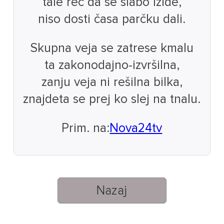
tale reč da se slabo izide,
niso dosti časa parčku dali.
Skupna veja se zatrese kmalu
ta zakonodajno-izvršilna,
zanju veja ni rešilna bilka,
znajdeta se prej ko slej na tnalu.
Prim. na:
Nova24tv
Nazaj