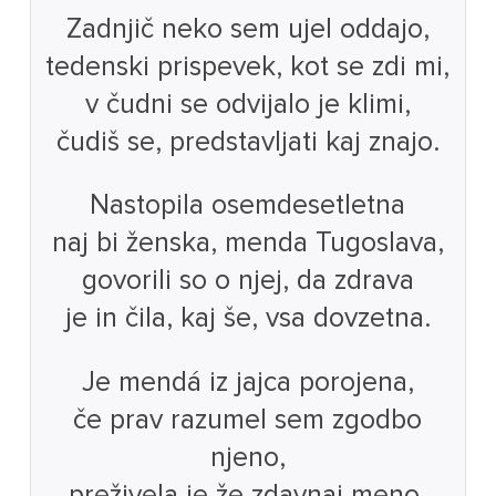
Zadnjič neko sem ujel oddajo,
tedenski prispevek, kot se zdi mi,
v čudni se odvijalo je klimi,
čudiš se, predstavljati kaj znajo.
Nastopila osemdesetletna
naj bi ženska, menda Tugoslava,
govorili so o njej, da zdrava
je in čila, kaj še, vsa dovzetna.
Je mendá iz jajca porojena,
če prav razumel sem zgodbo
njeno,
preživela je že zdavnaj meno,