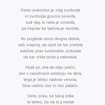
Dana vsakomur je zdaj svoboda
in svoboda govora seveda,
tudi njej, ki naša je soseda,
pa čeprav še takšna je neroda.
Ko pogleda skozi dvojna stekla,
veš vnaprej, da spet se bo znebila
kakšne prav svobodne, izstopila
da kar zrkla bodo ji nabrekla.
Hvali se, ima da višjo plačo,
ker v zasebnem sektorju ne dela,
tega je lahko nadvse vesela,
čisla vladno čez in čez palačo.
Dela, pravi, se takoj lotila
bi lahko, če ne bi ji metali