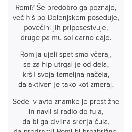
Romi? Še predobro ga poznajo,
več hiš po Dolenjskem poseduje,
povečini jih priposestvuje,
druge pa mu solidarno dajo.
Romija ujeli spet smo včeraj,
se za hip utrgal je od dela,
kršil svoja temeljna načela,
da aktiven je tako kot zmeraj.
Sedel v avto znamke je prestižne
in navil si radio do fula,
da bi ga civilna srenja čula,
da predramil Romi bi brezbrižne.