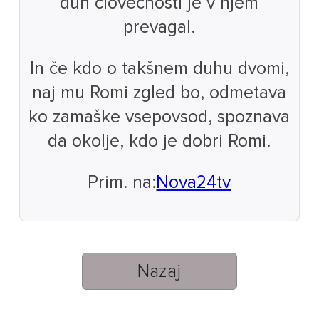
duh človečnosti je v njem
prevagal.
In če kdo o takšnem duhu dvomi,
naj mu Romi zgled bo, odmetava
ko zamaške vsepovsod, spoznava
da okolje, kdo je dobri Romi.
Prim. na:
Nova24tv
Nazaj