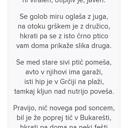
ni viralen, otipljiv je, javen.
Se golob miru oglaša z juga,
na otoku grškem je z družico,
hkrati pa se z isto črno ptico
vam doma prikaže slika druga.
Se med stare sivi ptič pomeša,
avto v njihovi ima garaži,
isti hip je v Grčiji na plaži,
tamkaj kljun nad nutrijo poveša.
Pravijo, nič novega pod soncem,
bil je že poprej tič v Bukarešti,
hkrati pa doma na neki fešti