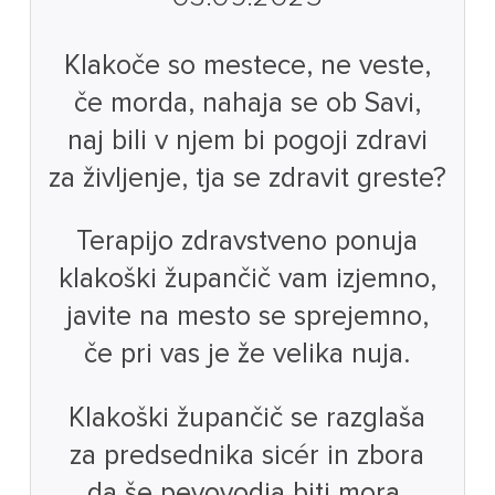
Klakoče so mestece, ne veste,
če morda, nahaja se ob Savi,
naj bili v njem bi pogoji zdravi
za življenje, tja se zdravit greste?
Terapijo zdravstveno ponuja
klakoški župančič vam izjemno,
javite na mesto se sprejemno,
če pri vas je že velika nuja.
Klakoški župančič se razglaša
za predsednika sicér in zbora
da še pevovodja biti mora,