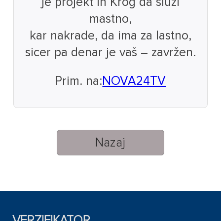
je projekt in Krog da služi
mastno,
kar nakrade, da ima za lastno,
sicer pa denar je vaš – zavržen.
Prim. na:
NOVA24TV
Nazaj
VERZIFIKATOR