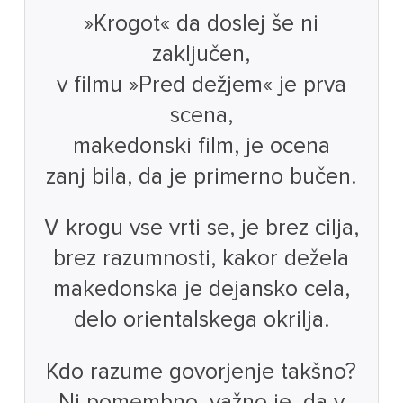
»Krogot« da doslej še ni
zaključen,
v filmu »Pred dežjem« je prva
scena,
makedonski film, je ocena
zanj bila, da je primerno bučen.
V krogu vse vrti se, je brez cilja,
brez razumnosti, kakor dežela
makedonska je dejansko cela,
delo orientalskega okrilja.
Kdo razume govorjenje takšno?
Ni pomembno, važno je, da v